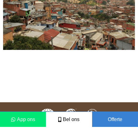
App ons
Bel ons
Offerte
Colofon
Disclaimer