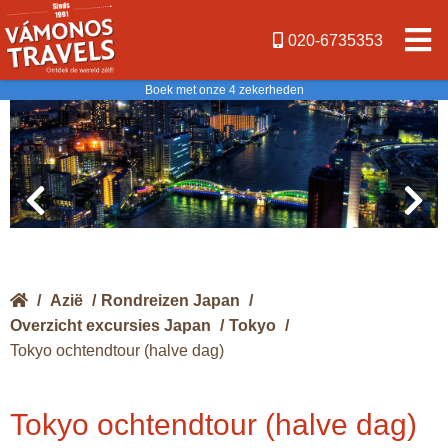
020-6735353
Boek met onze 4 zekerheden
/
Azië
/
Rondreizen Japan
/
Overzicht excursies Japan
/
Tokyo
/
Tokyo ochtendtour (halve dag)
Tokyo ochtendtour (halve dag)