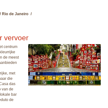
/
Rio de Janeiro
/
r vervoer
et centrum
leurrijke
an de meest
 aanbieden
ijke, met
naar die
m Casa das
o van de
lokale bar
eduto de