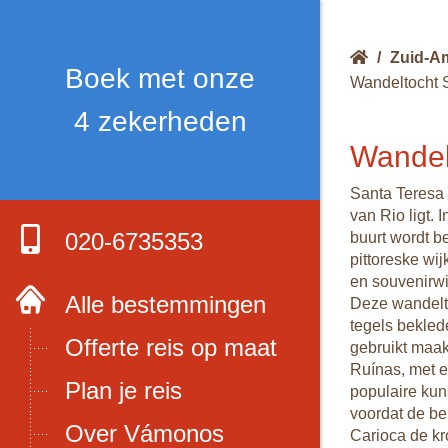
/
Zuid-A
Boek met onze
Wandeltocht 
4 zekerheden
Wandel
Santa Teresa
van Rio ligt. 
020-6735353
buurt wordt b
pittoreske wi
en souvenirwi
Alle bestemmingen
Deze wandelto
tegels bekled
Offerte reis op maat
gebruikt maak
Ruínas, met e
Plan je reis
populaire kun
voordat de b
Over Vámonos
Carioca de kr