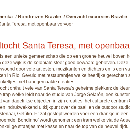
merika
/
Rondreizen Brazilië
/
Overzicht excursies Brazilië
Santa Teresa, met openbaar vervoer
tocht Santa Teresa, met openbaa
 is een unieke gemeenschap die op een groene heuvel boven h
In deze wijk is de koloniale sfeer goed bewaard gebleven. Deze k
ewoond door vele artiesten, muzikanten en dichters en is een v
jken in Rio. Gevuld met restaurantjes welke heerlijke gerechten
nkeltjes met handgemaakte creaties
cht onthult vele van Santa Teresa’s geheime plekken; de kleurr
e trap welke leidt naar de studio van Jorge Selarón, een kunste
t van dagelijkse objecten in zijn creaties, het culturele centru
en indrukwekkend uitkijkpunt over de baai, en de outdoor studi
stenaar, Getúlio. Er zal gestopt worden voor een drankje in een 
eroemde ‘Bondinho’ wordt genomen; een tram welke via de Aqu
onkelige straatjes met kasseien naar de top van de heuvel rijdt.