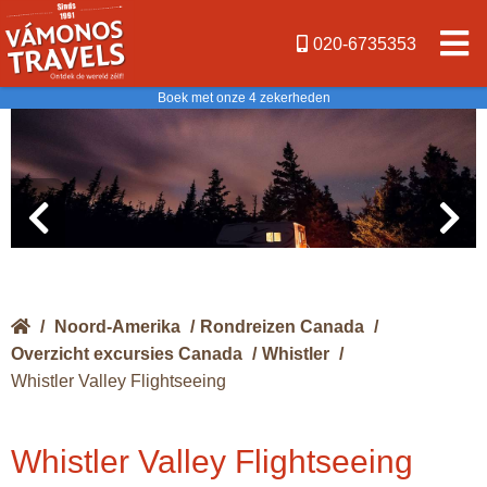
020-6735353
Boek met onze 4 zekerheden
/
Noord-Amerika
/
Rondreizen Canada
/
Overzicht excursies Canada
/
Whistler
/
Whistler Valley Flightseeing
Whistler Valley Flightseeing