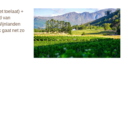
t toelaat) +
nd van
Wijnlanden
 gaat net zo