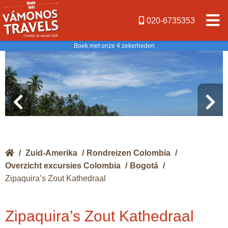
020-6735353
Boek met onze 4 zekerheden
/
Zuid-Amerika
/
Rondreizen Colombia
/
Overzicht excursies Colombia
/
Bogotá
/
Zipaquira’s Zout Kathedraal
Zipaquira’s Zout Kathedraal