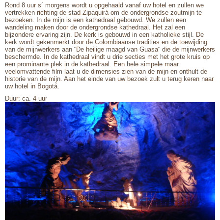
Rond 8 uur s´ morgens wordt u opgehaald vanaf uw hotel en zullen we
vertrekken richting de stad Zipaquirá om de ondergrondse zoutmijn te
bezoeken. In de mijn is een kathedraal gebouwd. We zullen een
wandeling maken door de ondergrondse kathedraal. Het zal een
bijzondere ervaring zijn. De kerk is gebouwd in een katholieke stijl. De
kerk wordt gekenmerkt door de Colombiaanse tradities en de toewijding
van de mijnwerkers aan ¨De heilige maagd van Guasa¨ die de mijnwerkers
beschermde. In de kathedraal vindt u drie secties met het grote kruis op
een prominante plek in de kathedraal. Een hele simpele maar
veelomvattende film laat u de dimensies zien van de mijn en onthult de
historie van de mijn. Aan het einde van uw bezoek zult u terug keren naar
uw hotel in Bogotá.
Duur: ca. 4 uur