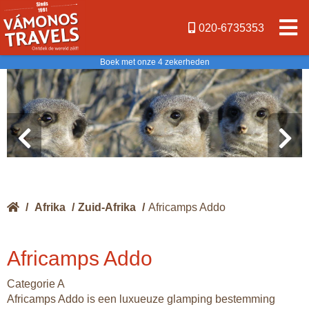
020-6735353
Boek met onze 4 zekerheden
/
Afrika
/
Zuid-Afrika
/
Africamps Addo
Africamps Addo
Categorie A
Africamps Addo is een luxueuze glamping bestemming