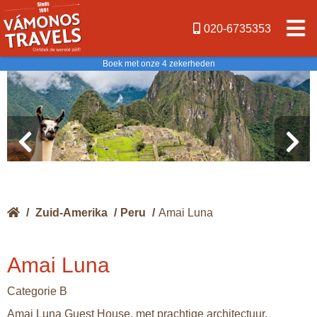
020-6735353
Boek met onze 4 zekerheden
/
Zuid-Amerika
/
Peru
/
Amai Luna
Amai Luna
Categorie B
Amai Luna Guest House, met prachtige architectuur,