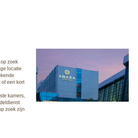
e op zoek
ge locatie
tekende
 of een kort
ste kamers,
ndeldienst
op zoek zijn