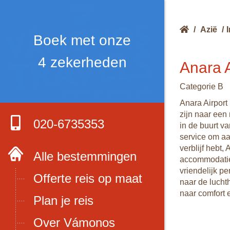
/
Azië
/
Boek met onze
4 zekerheden
Anara A
Categorie B
Anara Airport 
zijn naar een
020-6735353
in de buurt v
service om aa
verblijf hebt,
Alle bestemmingen
accommodaties
vriendelijk p
Offerte reis op maat
naar de luchth
naar comfort 
Plan je reis
Over Vámonos