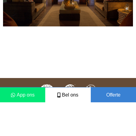
App ons
Bel ons
Offerte
Colofon
Disclaimer
2021 © Vámonos Travels