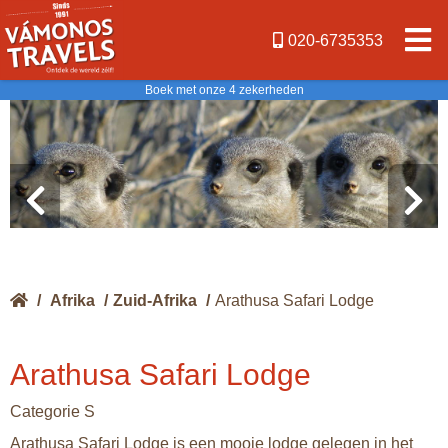
020-6735353
Boek met onze 4 zekerheden
/
Afrika
/
Zuid-Afrika
/
Arathusa Safari Lodge
Arathusa Safari Lodge
Categorie S
Arathusa Safari Lodge is een mooie lodge gelegen in het