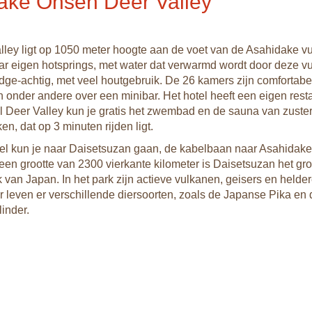
ake Onsen Deer Valley
lley ligt op 1050 meter hoogte aan de voet van de Asahidake v
aar eigen hotsprings, met water dat verwarmd wordt door deze v
odge-achtig, met veel houtgebruik. De 26 kamers zijn comfortabel
 onder andere over een minibar. Het hotel heeft een eigen resta
l Deer Valley kun je gratis het zwembad en de sauna van zuster
n, dat op 3 minuten rijden ligt.
tel kun je naar Daisetsuzan gaan, de kabelbaan naar Asahidake 
een grootte van 2300 vierkante kilometer is Daisetsuzan het gro
k van Japan. In het park zijn actieve vulkanen, geisers en helde
r leven er verschillende diersoorten, zoals de Japanse Pika en 
inder.