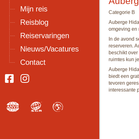
Auberg
Mijn reis
Categorie B
Reisblog
Auberge Hidan
omgeving en 
Reiservaringen
In de avond se
reserveren. A
Nieuws/Vacatures
beschikt over
ruimtes kun je
Contact
Auberge Hidan
biedt een gra
tevoren geres
interessante 