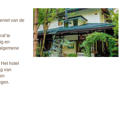
Geniet van de
raf te
ig en
e algemene
 Het hotel
ag van
 en
egen.