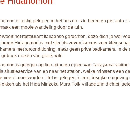
e Hidanomori
omori is rustig gelegen in het bos en is te bereiken per auto. 
maak een mooie wandeling door de tuin.
rveert het restaurant Italiaanse gerechten, deze dien je wel voo
uberge Hidanomori is met slechts zeven kamers zeer kleinschal
 kamers met airconditioning, maar geen privé badkamers. In d
 gebruik maken van gratis wifi.
omori is gelegen op tien minuten rijden van Takayama station.
tis shuttleservice van en naar het station, welke minstens een d
erveerd moet worden. Het is gelegen in een bosrijke omgeving
plekken als het Hida Minzoku Mura Folk Village zijn dichtbij gel