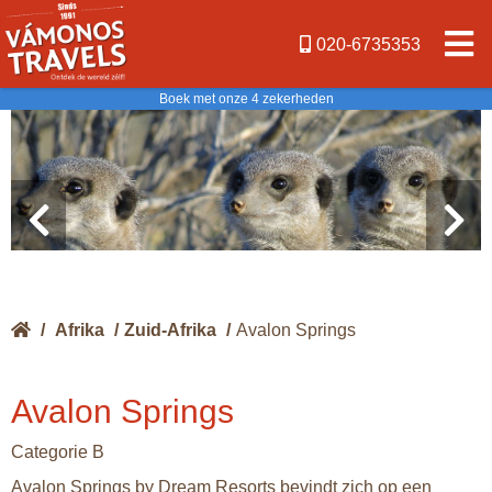
020-6735353
Boek met onze 4 zekerheden
/
Afrika
/
Zuid-Afrika
/
Avalon Springs
Avalon Springs
Categorie B
Avalon Springs by Dream Resorts bevindt zich op een