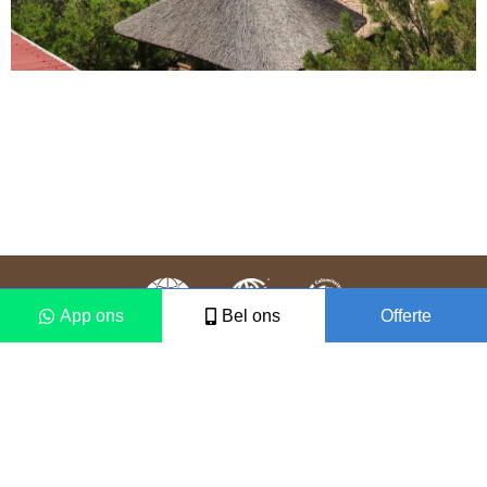
App ons
Bel ons
Offerte
Colofon
Disclaimer
2021 © Vámonos Travels