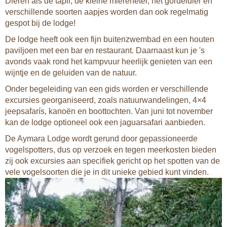
Dieren als de tapir, de kleine miereneter, het gordeldier en
verschillende soorten aapjes worden dan ook regelmatig
gespot bij de lodge!
De lodge heeft ook een fijn buitenzwembad en een houten
paviljoen met een bar en restaurant. Daarnaast kun je 's
avonds vaak rond het kampvuur heerlijk genieten van een
wijntje en de geluiden van de natuur.
Onder begeleiding van een gids worden er verschillende
excursies georganiseerd, zoals natuurwandelingen, 4×4
jeepsafarís, kanoën en boottochten. Van juni tot november
kan de lodge optioneel ook een jaguarsafari aanbieden.
De Aymara Lodge wordt gerund door gepassioneerde
vogelspotters, dus op verzoek en tegen meerkosten bieden
zij ook excursies aan specifiek gericht op het spotten van de
vele vogelsoorten die je in dit unieke gebied kunt vinden.