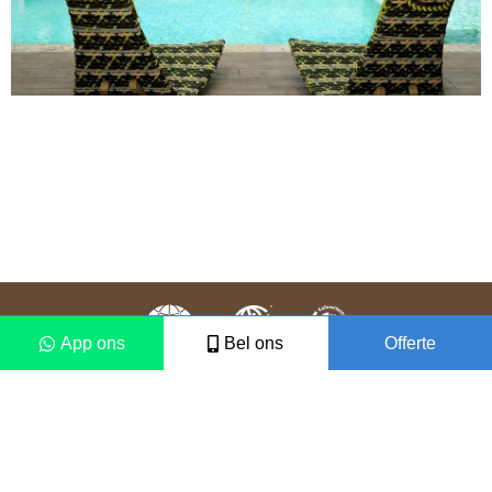
App ons
Bel ons
Offerte
Colofon
Disclaimer
2021 © Vámonos Travels