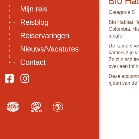
Bio Hab
Mijn reis
Categorie S
Reisblog
Bio Habitat H
Colombia. Hie
Reiservaringen
jungle.
De kamers ver
Nieuws/Vacatures
kamers zijn v
Ze zijn schit
Contact
over een infi
Deze accommod
rijden van de