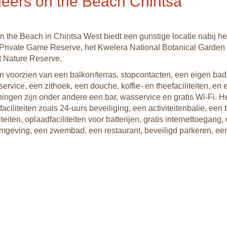
eers on the Beach Chintsa
 the Beach in Chintsa West biedt een gunstige locatie nabij he
Private Game Reserve, het Kwelera National Botanical Garden 
 Nature Reserve.
n voorzien van een balkon/terras, stopcontacten, een eigen ba
ervice, een zithoek, een douche, koffie- en theefaciliteiten, en
ningen zijn onder andere een bar, wasservice en gratis Wi-Fi. H
faciliteiten zoals 24-uurs beveiliging, een activiteitenbalie, een 
teiten, oplaadfaciliteiten voor batterijen, gratis internettoegang,
omgeving, een zwembad, een restaurant, beveiligd parkeren, ee