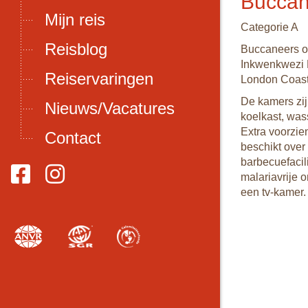
Buccan
Mijn reis
Categorie A
Reisblog
Buccaneers on
Inkwenkwezi 
Reiservaringen
London Coast
De kamers zij
Nieuws/Vacatures
koelkast, wass
Extra voorzie
Contact
beschikt over 
barbecuefacili
malariavrije 
een tv-kamer.