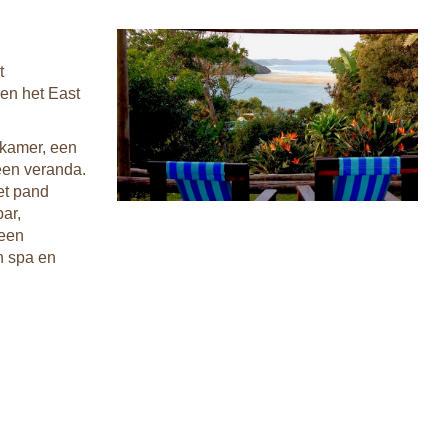
t
en het East
dkamer, een
 een veranda.
et pand
bar,
 een
n spa en