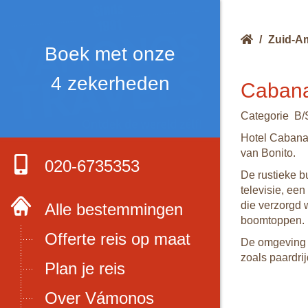
/
Zuid-A
Boek met onze
4 zekerheden
Cabana
Categorie B/
Hotel Cabanas
van Bonito.
020-6735353
De rustieke b
televisie, een
die verzorgd 
Alle bestemmingen
boomtoppen. B
Offerte reis op maat
De omgeving v
zoals paardri
Plan je reis
Over Vámonos