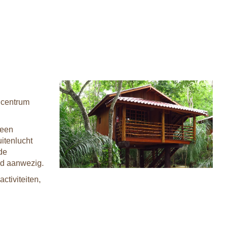
t centrum
 een
uitenlucht
de
ad aanwezig.
ctiviteiten,