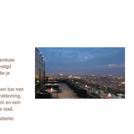
entrale
estigd
ie je
een bar met
nditioning,
iten en een
e stad.
llerlei