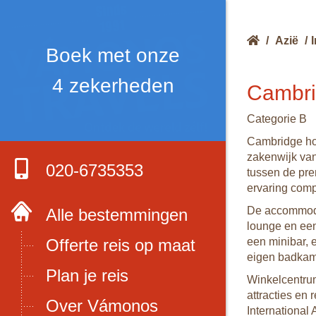
/
Azië
/
Boek met onze
4 zekerheden
Cambri
Categorie B
Cambridge hot
zakenwijk van
020-6735353
tussen de pre
ervaring com
De accommoda
Alle bestemmingen
lounge en een
Offerte reis op maat
een minibar, e
eigen badkame
Plan je reis
Winkelcentrum
attracties en
Over Vámonos
International 