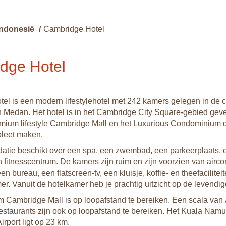
Indonesië
/
Cambridge Hotel
dge Hotel
el is een modern lifestylehotel met 242 kamers gelegen in de c
 Medan. Het hotel is in het Cambridge City Square-gebied gev
mium lifestyle Cambridge Mall en het Luxurious Condominium d
pleet maken.
tie beschikt over een spa, een zwembad, een parkeerplaats, 
 fitnesscentrum. De kamers zijn ruim en zijn voorzien van airco
en bureau, een flatscreen-tv, een kluisje, koffie- en theefacilite
r. Vanuit de hotelkamer heb je prachtig uitzicht op de levendig
 Cambridge Mall is op loopafstand te bereiken. Een scala van a
 restaurants zijn ook op loopafstand te bereiken. Het Kuala Namu
Airport ligt op 23 km.