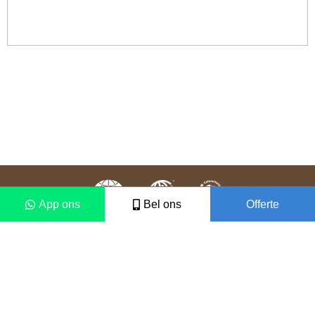
App ons
Bel ons
Offerte
Colofon
Disclaimer
2021 © Vámonos Travels