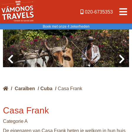
020-6735353
Boek met onze 4 zekerheden
/
Caraïben
/
Cuba
/
Casa Frank
Casa Frank
Categorie A
De eigenaren van Casa Frank heten je welkom in hun huis