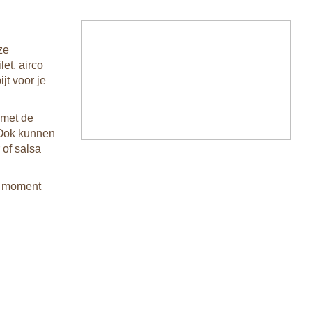
ze
et, airco
jt voor je
 met de
 Ook kunnen
 of salsa
p moment