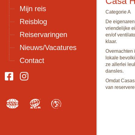
Casa H
Mijn reis
Categorie A
Reisblog
De eigenaren 
vriendelijke 
Reiservaringen
en/of ventila
klaar.
Nieuws/Vacatures
Overnachten i
lokale bevolk
Contact
ze allerlei le
dansles.
Omdat Casas 
van reservere