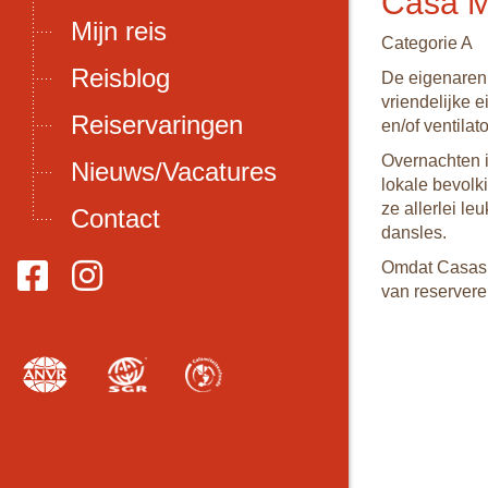
Casa 
Mijn reis
Categorie A
Reisblog
De eigenaren 
vriendelijke 
Reiservaringen
en/of ventilat
Overnachten i
Nieuws/Vacatures
lokale bevolk
ze allerlei le
Contact
dansles.
Omdat Casas 
van reservere