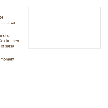
ze
et, airco
 met de
 Ook kunnen
 of salsa
p moment