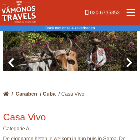
020-6735353
Boek met onze 4 zekerheden
/
Caraïben
/
Cuba
/
Casa Vivo
Casa Vivo
Categorie A
De eigenaren heten je welkom in hun huis in Soroa. De