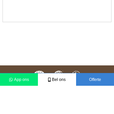
App ons
Bel ons
Offerte
Colofon
Disclaimer
2021 © Vámonos Travels