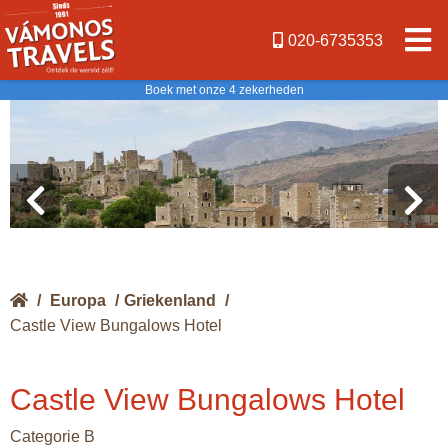
020-6735353
Boek met onze 4 zekerheden
/
Europa
/
Griekenland
/
Castle View Bungalows Hotel
Castle View Bungalows Hotel
Categorie B