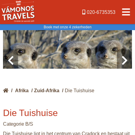
020-6735353
Boek met onze 4 zekerheden
/
Afrika
/
Zuid-Afrika
/
Die Tuishuise
Die Tuishuise
Categorie B/S
Die Tuishuise ligt in het centrum van Cradock en bestaat uit