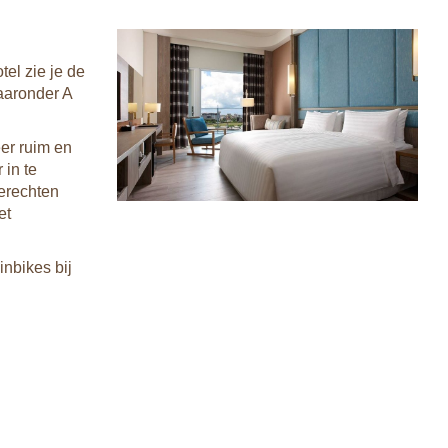
el zie je de
waaronder A
eer ruim en
 in te
gerechten
et
inbikes bij