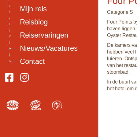
Four Po
Mijn reis
Categorie S
Reisblog
Four Points b
haven liggen.
Reiservaringen
Oyster Restau
De kamers van
Nieuws/Vacatures
hebben veel li
luieren. Ontsp
Contact
van het resta
stoombad.
In de buurt v
het hotel om 