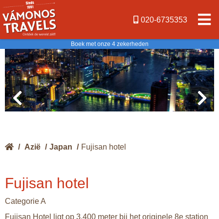
020-6735353
Boek met onze 4 zekerheden
/
Azië
/
Japan
/
Fujisan hotel
Fujisan hotel
Categorie A
Fujisan Hotel ligt op 3.400 meter bij het originele 8e station