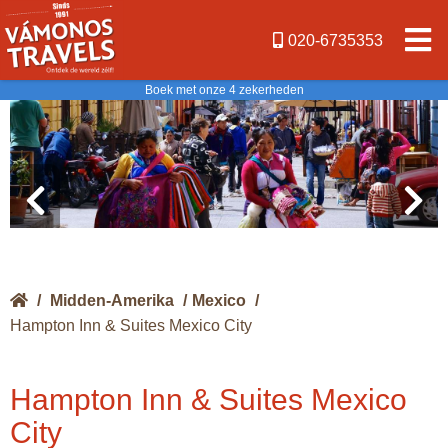
020-6735353
Boek met onze 4 zekerheden
/
Midden-Amerika
/
Mexico
/
Hampton Inn & Suites Mexico City
Hampton Inn & Suites Mexico
City