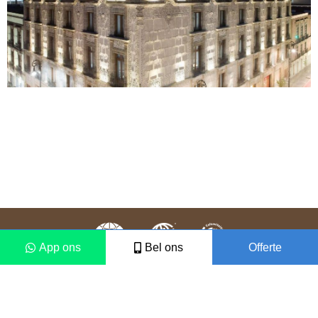
App ons
Bel ons
Offerte
Colofon
Disclaimer
2021 © Vámonos Travels