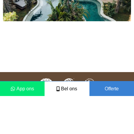
App ons
Bel ons
Offerte
Colofon
Disclaimer
2021 © Vámonos Travels