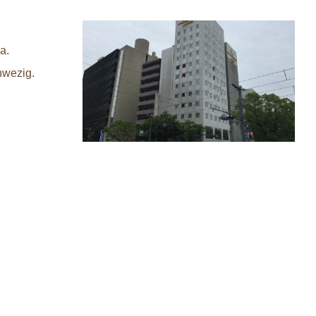
ma.
anwezig.