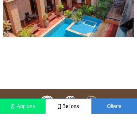
App ons
Bel ons
Offerte
Colofon
Disclaimer
2021 © Vámonos Travels