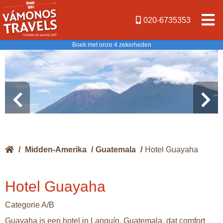
020-6735353
Boek met onze 4 zekerheden
/
Midden-Amerika
/
Guatemala
/
Hotel Guayaha
Hotel Guayaha
Categorie A/B
Guayaha is een hotel in Lanquín, Guatemala, dat comfort