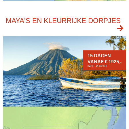
MAYA'S EN KLEURRIJKE DORPJES
15 DAGEN
VANAF € 1925,-
INCL. VLUCHT