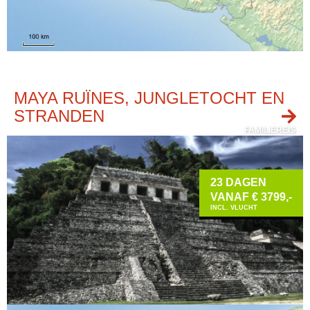
MAYA RUÏNES, JUNGLETOCHT EN
STRANDEN
FAMILIEREIS
23 DAGEN
VANAF € 3799,-
INCL. VLUCHT