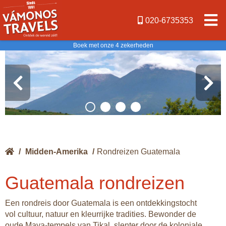
020-6735353
Boek met onze 4 zekerheden
/
Midden-Amerika
/
Rondreizen Guatemala
Guatemala rondreizen
Een rondreis door Guatemala is een ontdekkingstocht
vol cultuur, natuur en kleurrijke tradities. Bewonder de
oude Maya-tempels van Tikal, slenter door de koloniale