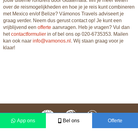
jouw ultieme rondreis door Guatemala. Wil je meer weten
over de reismogelijkheden en hoe je je reis kunt combineren
met Mexico en/of Belize? Vámonos Travels adviseert je
graag verder. Neem dus gerust contact op! Je kunt een
vrijblijvend een
offerte
aanvragen. Heb je vragen? Vul dan
het
contactformulier
in of bel ons op 020-6735353. Mailen
kan ook naar
info@vamonos.nl
. Wij staan graag voor je
klaar!
App ons
Bel ons
Offerte
Colofon
Disclaimer