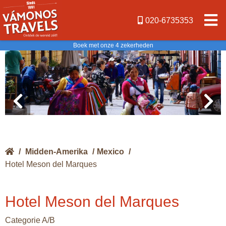
020-6735353
Boek met onze 4 zekerheden
/
Midden-Amerika
/
Mexico
/
Hotel Meson del Marques
Hotel Meson del Marques
Categorie A/B