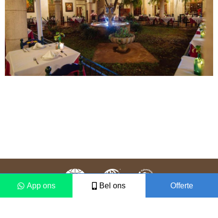
App ons
Bel ons
Offerte
Colofon
Disclaimer