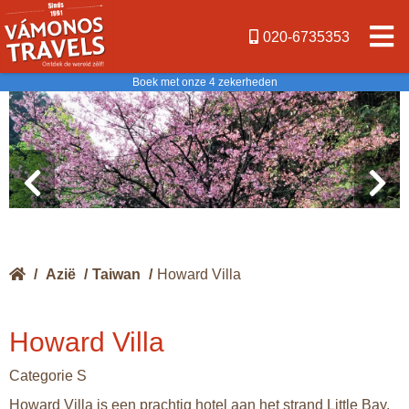
020-6735353
Boek met onze 4 zekerheden
/
Azië
/
Taiwan
/
Howard Villa
Howard Villa
Categorie S
Howard Villa is een prachtig hotel aan het strand Little Bay,