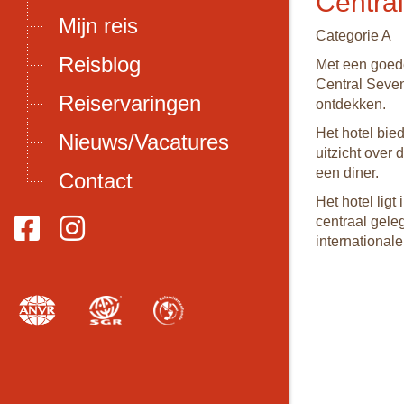
Centra
Mijn reis
Categorie A
Reisblog
Met een goede
Central Seven
Reiservaringen
ontdekken.
Het hotel bied
Nieuws/Vacatures
uitzicht over 
een diner.
Contact
Het hotel ligt
centraal gele
international