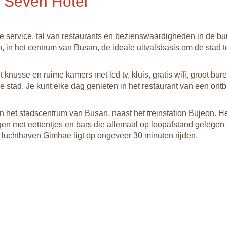
l Seven Hotel
 service, tal van restaurants en bezienswaardigheden in de buu
, in het centrum van Busan, de ideale uitvalsbasis om de stad t
t knusse en ruime kamers met lcd tv, kluis, gratis wifi, groot bu
de stad. Je kunt elke dag genieten in het restaurant van een ontbi
 in het stadscentrum van Busan, naast het treinstation Bujeon. He
gen met eettentjes en bars die allemaal op loopafstand gelegen 
e luchthaven Gimhae ligt op ongeveer 30 minuten rijden.