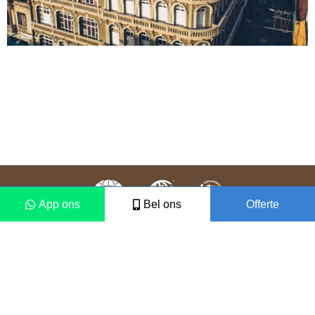
App ons
Bel ons
Offerte
Colofon
Disclaimer
2021 © Vámonos Travels