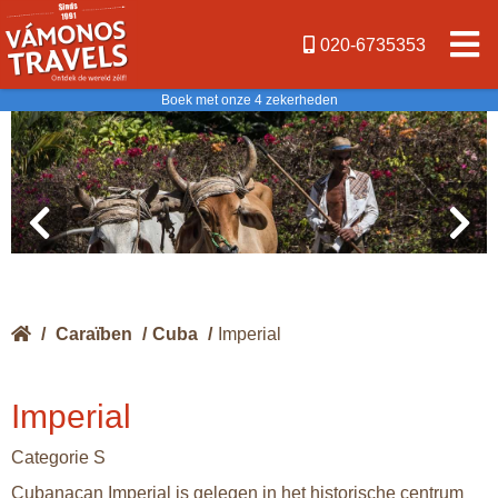
020-6735353
Boek met onze 4 zekerheden
/
Caraïben
/
Cuba
/
Imperial
Imperial
Categorie S
Cubanacan Imperial is gelegen in het historische centrum