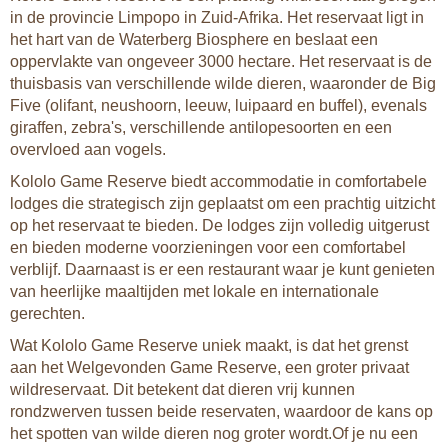
in de provincie Limpopo in Zuid-Afrika. Het reservaat ligt in
het hart van de Waterberg Biosphere en beslaat een
oppervlakte van ongeveer 3000 hectare. Het reservaat is de
thuisbasis van verschillende wilde dieren, waaronder de Big
Five (olifant, neushoorn, leeuw, luipaard en buffel), evenals
giraffen, zebra's, verschillende antilopesoorten en een
overvloed aan vogels.
Kololo Game Reserve biedt accommodatie in comfortabele
lodges die strategisch zijn geplaatst om een prachtig uitzicht
op het reservaat te bieden. De lodges zijn volledig uitgerust
en bieden moderne voorzieningen voor een comfortabel
verblijf. Daarnaast is er een restaurant waar je kunt genieten
van heerlijke maaltijden met lokale en internationale
gerechten.
Wat Kololo Game Reserve uniek maakt, is dat het grenst
aan het Welgevonden Game Reserve, een groter privaat
wildreservaat. Dit betekent dat dieren vrij kunnen
rondzwerven tussen beide reservaten, waardoor de kans op
het spotten van wilde dieren nog groter wordt.Of je nu een