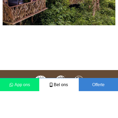
App ons
Bel ons
Offerte
Colofon
Disclaimer
2021 © Vámonos Travels