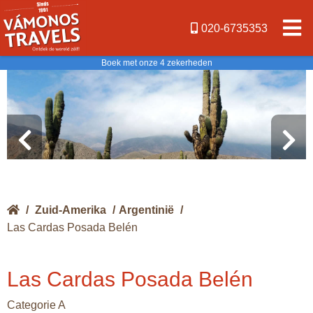
020-6735353
Boek met onze 4 zekerheden
/
Zuid-Amerika
/
Argentinië
/
Las Cardas Posada Belén
Las Cardas Posada Belén
Categorie A