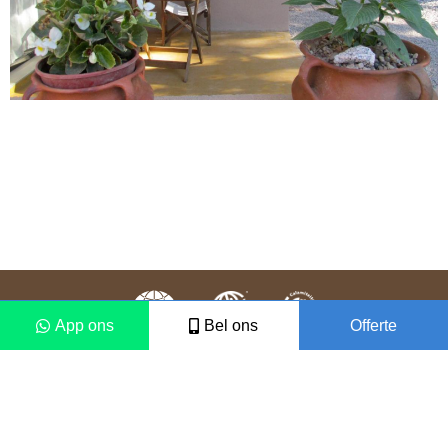
App ons
Bel ons
Offerte
Colofon
Disclaimer
2021 © Vámonos Travels