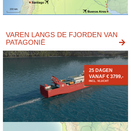
VAREN LANGS DE FJORDEN VAN
PATAGONIË
25 DAGEN
VANAF € 3799,-
INCL. VLUCHT