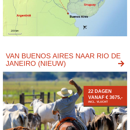
VAN BUENOS AIRES NAAR RIO DE
JANEIRO (NIEUW)
22 DAGEN
VANAF € 3675,-
INCL. VLUCHT