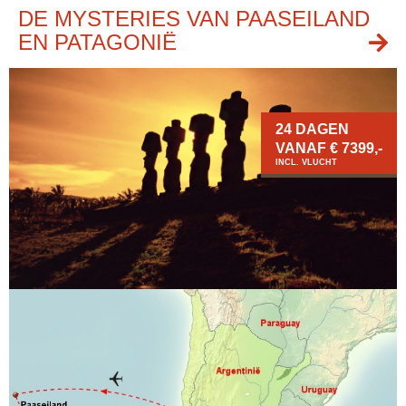
DE MYSTERIES VAN PAASEILAND
EN PATAGONIË
24 DAGEN
VANAF € 7399,-
INCL. VLUCHT