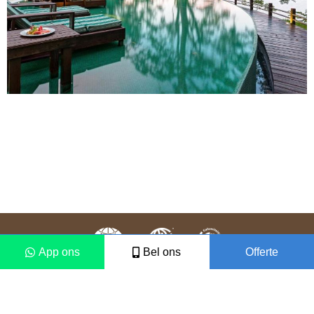
App ons
Bel ons
Offerte
Colofon
Disclaimer