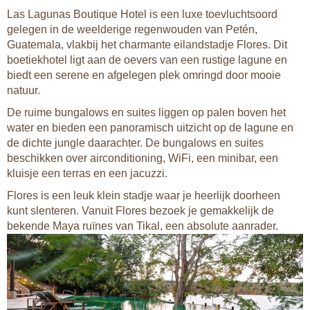
Las Lagunas Boutique Hotel is een luxe toevluchtsoord
gelegen in de weelderige regenwouden van Petén,
Guatemala, vlakbij het charmante eilandstadje Flores. Dit
boetiekhotel ligt aan de oevers van een rustige lagune en
biedt een serene en afgelegen plek omringd door mooie
natuur.
De ruime bungalows en suites liggen op palen boven het
water en bieden een panoramisch uitzicht op de lagune en
de dichte jungle daarachter. De bungalows en suites
beschikken over airconditioning, WiFi, een minibar, een
kluisje een terras en een jacuzzi.
Flores is een leuk klein stadje waar je heerlijk doorheen
kunt slenteren. Vanuit Flores bezoek je gemakkelijk de
bekende Maya ruïnes van Tikal, een absolute aanrader.