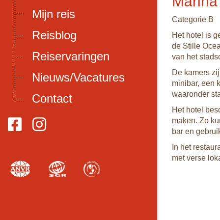
Marina
Mijn reis
Categorie B
Reisblog
Het hotel is 
de Stille Oce
Reiservaringen
van het stads
De kamers zij
Nieuws/Vacatures
minibar, een k
waaronder sta
Contact
Het hotel besc
maken. Zo kun
bar en gebrui
In het restau
met verse lok