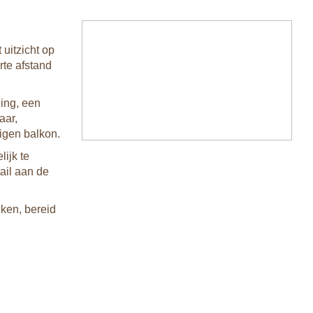
 uitzicht op
rte afstand
ing, een
aar,
igen balkon.
lijk te
ail aan de
uken, bereid