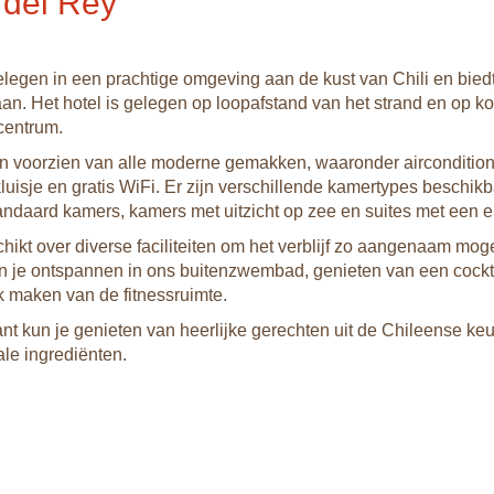
 del Rey
gelegen in een prachtige omgeving aan de kust van Chili en biedt
aan. Het hotel is gelegen op loopafstand van het strand en op ko
centrum.
n voorzien van alle moderne gemakken, waaronder aircondition
luisje en gratis WiFi. Er zijn verschillende kamertypes beschikb
ndaard kamers, kamers met uitzicht op zee en suites met een e
hikt over diverse faciliteiten om het verblijf zo aangenaam moge
 je ontspannen in ons buitenzwembad, genieten van een cockt
k maken van de fitnessruimte.
rant kun je genieten van heerlijke gerechten uit de Chileense ke
ale ingrediënten.