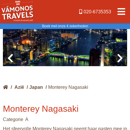
020-6735353
Boek met onze 4 zekerheden
/
Azië
/
Japan
/
Monterey Nagasaki
Monterey Nagasaki
Categorie A
Het sfeervolle Monterey Nagasaki neemt haar gasten mee in