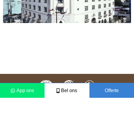
App ons
Bel ons
Offerte
Colofon
Disclaimer
2021 © Vámonos Travels