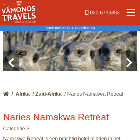
020-6735353
Boek met onze 4 zekerheden
/
Afrika
/
Zuid-Afrika
/
Naries Namakwa Retreat
Naries Namakwa Retreat
Categorie S
Namakwa Retreat is een prachtig hotel midden in het