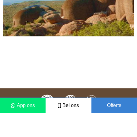
App ons
Bel ons
Offerte
Colofon
Disclaimer
2021 © Vámonos Travels