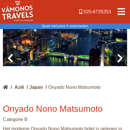
020-6735353
Boek met onze 4 zekerheden
/
Azië
/
Japan
/
Onyado Nono Matsumoto
Onyado Nono Matsumoto
Categorie B
Het moderne Onyado Nono Matsumoto hotel is gelegen in