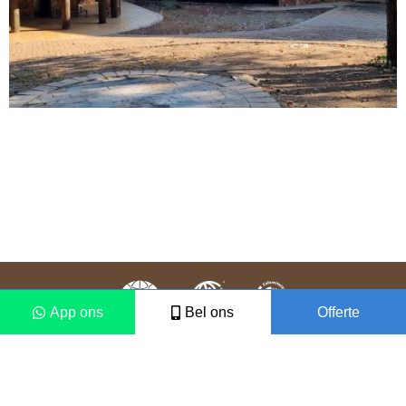
App ons
Bel ons
Offerte
Colofon
Disclaimer
2021 © Vámonos Travels