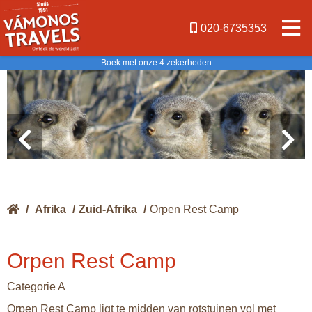
020-6735353
Boek met onze 4 zekerheden
/
Afrika
/
Zuid-Afrika
/
Orpen Rest Camp
Orpen Rest Camp
Categorie A
Orpen Rest Camp ligt te midden van rotstuinen vol met