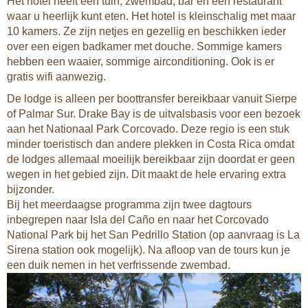
Het hotel heeft een tuin, zwembad, bar en een restaurant
waar u heerlijk kunt eten. Het hotel is kleinschalig met maar
10 kamers. Ze zijn netjes en gezellig en beschikken ieder
over een eigen badkamer met douche. Sommige kamers
hebben een waaier, sommige airconditioning. Ook is er
gratis wifi aanwezig.
De lodge is alleen per boottransfer bereikbaar vanuit Sierpe
of Palmar Sur. Drake Bay is de uitvalsbasis voor een bezoek
aan het Nationaal Park Corcovado. Deze regio is een stuk
minder toeristisch dan andere plekken in Costa Rica omdat
de lodges allemaal moeilijk bereikbaar zijn doordat er geen
wegen in het gebied zijn. Dit maakt de hele ervaring extra
bijzonder.
Bij het meerdaagse programma zijn twee dagtours
inbegrepen naar Isla del Caño en naar het Corcovado
National Park bij het San Pedrillo Station (op aanvraag is La
Sirena station ook mogelijk). Na afloop van de tours kun je
een duik nemen in het verfrissende zwembad.