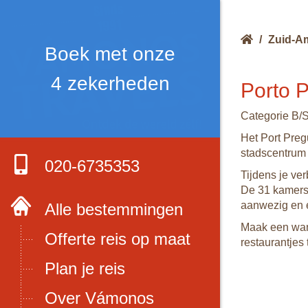
/
Zuid-A
Boek met onze
4 zekerheden
Porto 
Categorie B/
Het Port Preg
stadscentrum 
020-6735353
Tijdens je ver
De 31 kamers
aanwezig en e
Alle bestemmingen
Maak een wand
Offerte reis op maat
restaurantjes 
Plan je reis
Over Vámonos