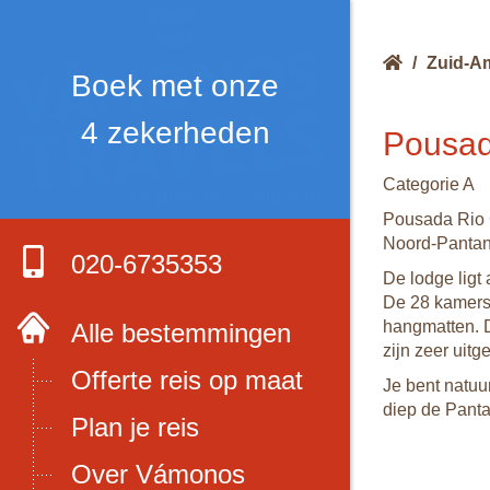
/
Zuid-A
Boek met onze
4 zekerheden
Pousad
Categorie A
Pousada Rio C
Noord-Pantan
020-6735353
De lodge ligt 
De 28 kamers 
hangmatten. D
Alle bestemmingen
zijn zeer uitg
Offerte reis op maat
Je bent natuur
diep de Panta
Plan je reis
Over Vámonos