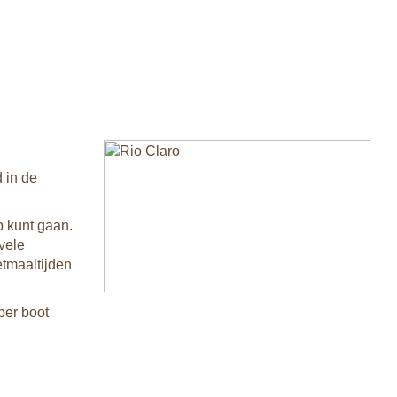
 in de
p kunt gaan.
vele
tmaaltijden
 per boot