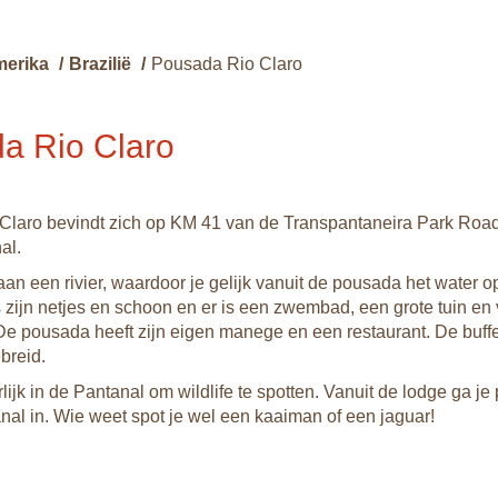
merika
/
Brazilië
/
Pousada Rio Claro
a Rio Claro
laro bevindt zich op KM 41 van de Transpantaneira Park Road
al.
aan een rivier, waardoor je gelijk vanuit de pousada het water o
zijn netjes en schoon en er is een zwembad, een grote tuin en 
e pousada heeft zijn eigen manege en een restaurant. De buffe
ebreid.
lijk in de Pantanal om wildlife te spotten. Vanuit de lodge ga je
nal in. Wie weet spot je wel een kaaiman of een jaguar!